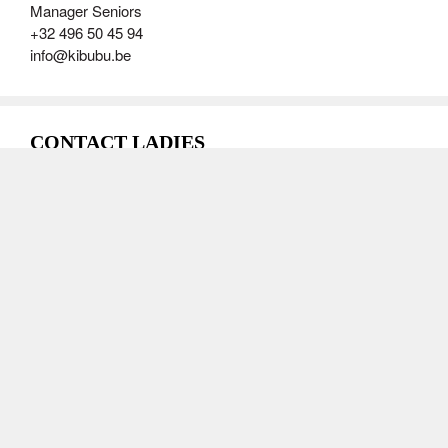
Manager Seniors
+32 496 50 45 94
info@kibubu.be
CONTACT LADIES
Alexandra DEBEUR
+32 (0)471 82 66 03
ladies@kibubu.be
CONTACT TOUCH
Pierre-Etienne MALLET
Coordinateur Touch
+32 0499 63 22 27
touch@kibubu.be