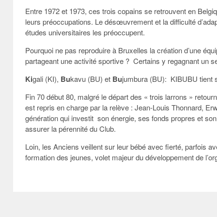
Entre 1972 et 1973, ces trois copains se retrouvent en Belgi
leurs préoccupations. Le désœuvrement et la difficulté d’adap
études universitaires les préoccupent.
Pourquoi ne pas reproduire à Bruxelles la création d’une équ
partageant une activité sportive ?
Certains y regagnant un sen
Ki
gali (KI),
Bu
kavu (BU) et
Bu
jumbura (BU):
KIBUBU tient s
Fin 70 début 80, malgré le départ des « trois larrons » retourn
est repris en charge par la relève : Jean-Louis Thonnard, Erw
génération qui investit
son énergie, ses fonds propres et son
assurer la pérennité du Club.
Loin, les Anciens veillent sur leur bébé avec fierté, parfois 
formation des jeunes, volet majeur du développement de l’org