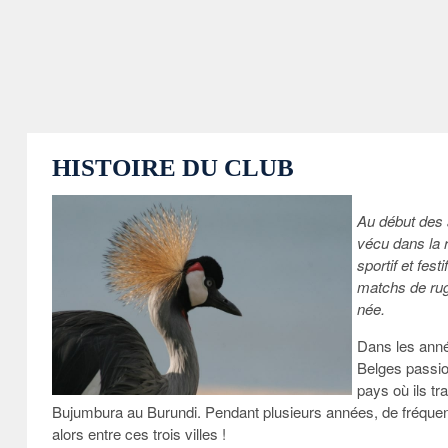
HISTOIRE DU CLUB
Au début des a
vécu dans la 
sportif et fest
matchs de rug
née.
Dans les anné
Belges passi
pays où ils t
Bujumbura au Burundi. Pendant plusieurs années, de fréquen
alors entre ces trois villes !