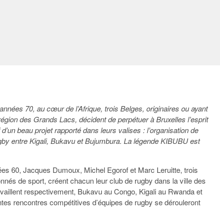
nnées 70, au cœur de l’Afrique, trois Belges, originaires ou ayant
région des Grands Lacs, décident de perpétuer à Bruxelles l’esprit
if d’un beau projet rapporté dans leurs valises : l’organisation de
by entre Kigali,
Bukavu et
Bujumbura. La légende KIBUBU est
es 60, Jacques Dumoux, Michel Egorof et Marc Leruitte, trois
onnés de
s
port, créent chacun leur club de rugby dans la ville des
ravaillent respectivement, Bukavu au Congo, Kigali au Rwanda et
tes rencontres compétitives d’équipes de rugby se dérouleront