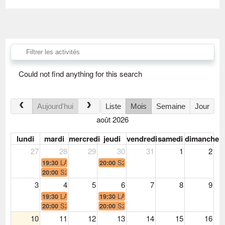
Could not find anything for this search
Aujourd'hui
Liste
Mois
Semaine
Jour
août 2026
lundi
mardi
mercredi
jeudi
vendredi
samedi
dimanche
27
28
29
30
31
1
2
LAD - Entraînement
S2, S1 - Entraînement
19:30
20:00
S2, S1 - Entraînement
20:00
3
4
5
6
7
8
9
LAD - Entraînement
LAD - Entraînement
19:30
19:30
S2, S1 - Entraînement
S2, S1 - Entraînement
20:00
20:00
10
11
12
13
14
15
16