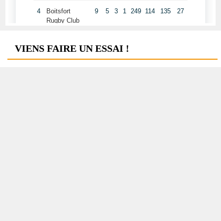
VIENS FAIRE UN ESSAI !
Viens faire un essai lors de nos prochains entrainements,
les 3 premières séances sont
gratuites
!
INSCRIPTIONS
Formulaire d'inscription
CONTACT ACADÉMIE
Antoine DEFOSSEZ
Directeur Académie