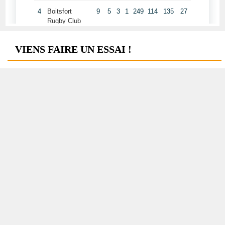
VIENS FAIRE UN ESSAI !
Viens faire un essai lors de nos prochains entrainements,
les 3 premières séances sont
gratuites
!
INSCRIPTIONS
Formulaire d'inscription
CONTACT ACADÉMIE
Antoine DEFOSSEZ
Directeur Académie